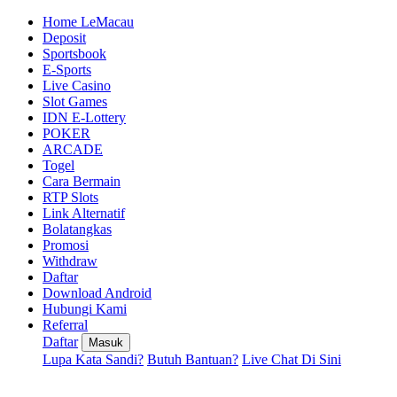
Home LeMacau
Deposit
Sportsbook
E-Sports
Live Casino
Slot Games
IDN E-Lottery
POKER
ARCADE
Togel
Cara Bermain
RTP Slots
Link Alternatif
Bolatangkas
Promosi
Withdraw
Daftar
Download Android
Hubungi Kami
Referral
Daftar
Masuk
Lupa Kata Sandi?
Butuh Bantuan?
Live Chat Di Sini