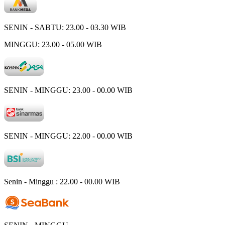
SENIN - SABTU: 23.00 - 03.30 WIB
MINGGU: 23.00 - 05.00 WIB
SENIN - MINGGU: 23.00 - 00.00 WIB
SENIN - MINGGU: 22.00 - 00.00 WIB
Senin - Minggu : 22.00 - 00.00 WIB