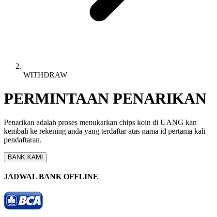
WITHDRAW
PERMINTAAN PENARIKAN
Penarikan adalah proses menukarkan chips koin di UANG kan
kembali ke rekening anda yang terdaftar atas nama id pertama kali
pendaftaran.
BANK KAMI
JADWAL BANK OFFLINE