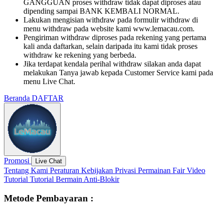
GANGGUAN proses withdraw tidak dapat diproses atau
dipending sampai BANK KEMBALI NORMAL.
Lakukan mengisian withdraw pada formulir withdraw di
menu withdraw pada website kami www.lemacau.com.
Pengiriman withdraw diproses pada rekening yang pertama
kali anda daftarkan, selain daripada itu kami tidak proses
withdraw ke rekening yang berbeda.
Jika terdapat kendala perihal withdraw silakan anda dapat
melakukan Tanya jawab kepada Customer Service kami pada
menu Live Chat.
Beranda
DAFTAR
Promosi
Live Chat
Tentang Kami
Peraturan
Kebijakan Privasi
Permainan Fair
Video
Tutorial
Tutorial Bermain
Anti-Blokir
Metode Pembayaran :