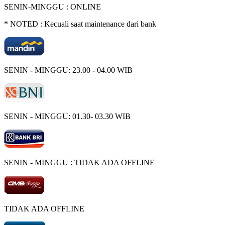
SENIN-MINGGU : ONLINE
* NOTED : Kecuali saat maintenance dari bank
SENIN - MINGGU: 23.00 - 04.00 WIB
SENIN - MINGGU: 01.30- 03.30 WIB
SENIN - MINGGU : TIDAK ADA OFFLINE
TIDAK ADA OFFLINE