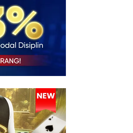
0000 X 3% = Rp 150.000 (Bonus Yang Anda Dapatkan).