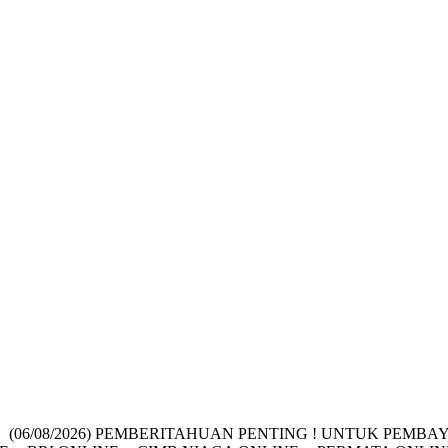
..
(06/08/2026)
PEMBERITAHUAN PENTING ! UNTUK PEMBAYA