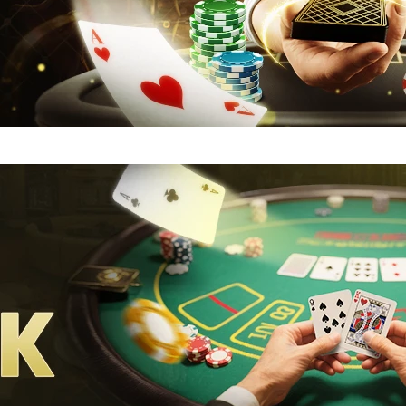
cuali Cashback Mingguan)
000.
lebih dahulu kepada CS LEMACAU
 indikasi kecurangan maka bonus dinyatakan HANGUS/BATAL.
dan tidak dapat diganggu gugat.