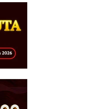
2026
Total Hadiah
Rp 3.000.000
Rp 5.000.000
Rp 4.000.000