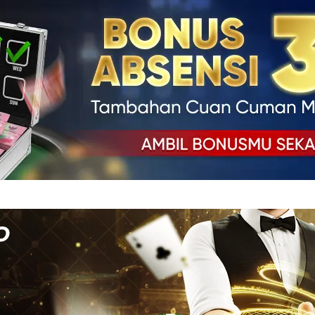
h)
 00:00 AM – 23:59 AM).
ilai Deposit Anda dalam 1 Minggu.
salnya Rp 5.000.000 X 3 = Total TO 15.000.000Total depo = 5.000.
player yang totalan dalam 1 minggu dengan status KALAH