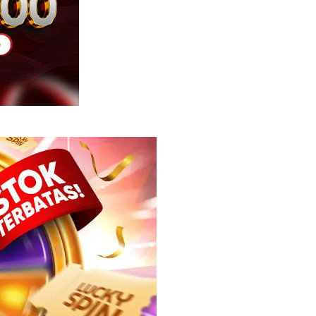
Rp 5.000.000
Rp 5.000.000
Rp 5.000.000
Rp 6.000.000
Rp 4.000.000
Rp 2.500.000
Rp 2.500.000
Rp 42.000.000
enang pada Turnamen Turnover periode sebelumnya.
Total Hadiah
AK BONUS, lalu pilih MERDEKA LUCKYDRAW FESTIVAL OF
Rp 5.000.000
Rp 5.000.000
Rp 6.000.000
Rp 4.000.000
tahuan sebelumnya.
Rp 7.500.000
g dan hadiah akan dinyatakan hangus.
Rp 7.500.000
Rp 5.000.000
Rp 5.000.000
Rp 5.250.000