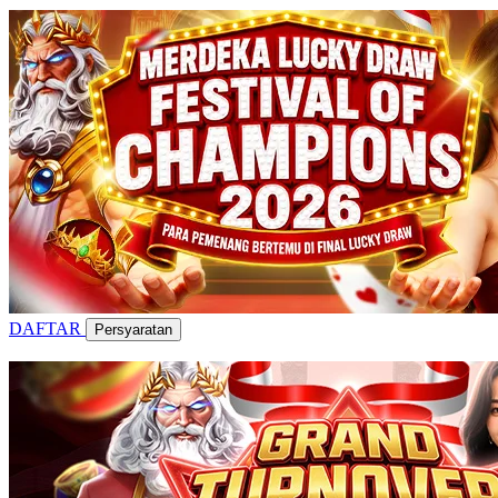
DAFTAR
Persyaratan
MER
Rank
1
2 - 3
4 - 5