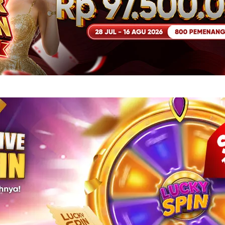
Rp 1.000.000
5
Rp 500.000
10
Rp 250.000
20
Rp 200.000
30
Rp 100.000
40
Rp 50.000
50
Rp 25.000
100
260
GRAND TURNOVER KEMERDEKAAN
 untuk semua pemain yang telah memenuhi syarat sebagai pem
Hadiah
Total Pemenang
ang pada Turnamen Turnover periode sebelumnya.
s 2026 pukul 20:00 WIB dan dapat disaksikan melalui menu KOT
Rp 5.000.000
1
Rp 2.500.000
2
Rp 2.000.000
3
l 1 jam setelah acara LIVE berakhir.
Rp 1.000.000
4
au mengakhiri promosi ini sewaktu-waktu dengan atau tanpa pemberi
Rp 750.000
10
dap ketentuan yang berlaku, KAMI berhak membatalkan status pemenan
Rp 500.000
15
 DAPAT DIGANGGU GUGAT.
Rp 250.000
20
Rp 200.000
25
Rp 175.000
30