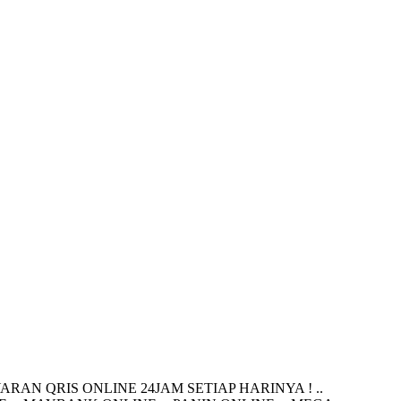
RAN QRIS ONLINE 24JAM SETIAP HARINYA ! ..